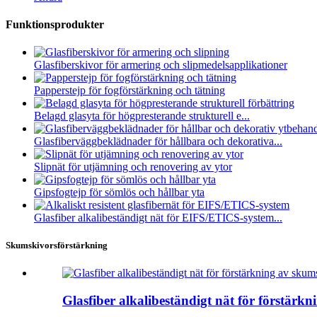
Funktionsprodukter
Glasfiberskivor för armering och slipmedelsapplikationer
Papperstejp för fogförstärkning och tätning
Belagd glasyta för högpresterande strukturell e...
Glasfiberväggbeklädnader för hållbara och dekorativa...
Slipnät för utjämning och renovering av ytor
Gipsfogtejp för sömlös och hållbar yta
Glasfiber alkalibeständigt nät för EIFS/ETICS-system...
Skumskivorsförstärkning
Glasfiber alkalibeständigt nät för förstärk