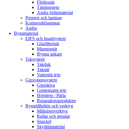
Flödesnät
Tätningstejp
Andra hjälpmaterial
Prepreg och laminat
Kompositlösningar
Andra
Byggmaterial
EIFS och fasadsystem
Glasfibernät
Marmornät
Bygga ankare
Taksystem
Takduk
Taknät
Vattentät tejp
Gipsväggssystem
Gipsskiva
Gemensamt tejp
Hörntejp / Pärla
Reparationsprodukter
Byggtillbehör och verktyg
Målningsverktyg
Rullar och penslar
Spackel
Skyddsmaterial