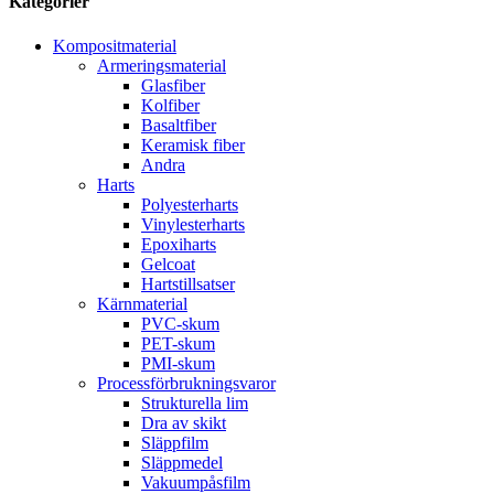
Kategorier
Kompositmaterial
Armeringsmaterial
Glasfiber
Kolfiber
Basaltfiber
Keramisk fiber
Andra
Harts
Polyesterharts
Vinylesterharts
Epoxiharts
Gelcoat
Hartstillsatser
Kärnmaterial
PVC-skum
PET-skum
PMI-skum
Processförbrukningsvaror
Strukturella lim
Dra av skikt
Släppfilm
Släppmedel
Vakuumpåsfilm