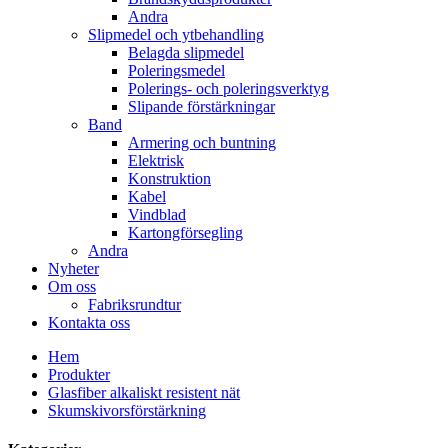
Andra
Slipmedel och ytbehandling
Belagda slipmedel
Poleringsmedel
Polerings- och poleringsverktyg
Slipande förstärkningar
Band
Armering och buntning
Elektrisk
Konstruktion
Kabel
Vindblad
Kartongförsegling
Andra
Nyheter
Om oss
Fabriksrundtur
Kontakta oss
Hem
Produkter
Glasfiber alkaliskt resistent nät
Skumskivorsförstärkning