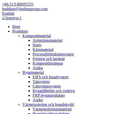
+86-513-80695555
building@jiudinggroup.com
English
Hem
Produkter
Kompositmaterial
Armeringsmaterial
Harts
Kärnmaterial
Processförbrukningsvaror
Prepreg och laminat
Kompositlösningar
Andra
Byggmaterial
EIFS och fasadsystem
Taksystem
Gipsväggssystem
Byggtillbehör och verktyg
FRP-byggprodukter
Andra
Värmeisolering och brandskydd
Värmeisoleringsmaterial
Brandskyddsprodukter