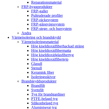
Reparationsmaterial
FRP-byggprodukter
FRP-galler
Pultruderade profiler
FRP-räckesystem
FRP-gångvägssystem
FRP-stege- och bursystem
Andra
Värmeisolering och brandskydd
Värmeisoleringsmaterial
Hög kiseldioxidfiberhackad sträng
Hög kiseldioxidfibermatta
Hög kiseldioxidglasfibertyg
Hög kiseldioxidfibertejp
Glasull
Stenull
Keramisk fiber
Isoleringsskivor
Brandskyddsprodukter
Brandfilt
Svetsfilt
Tyg för brandgardiner
PTFE-belagd tyg
Silikonbelagd tyg
Aluminiserat tyg