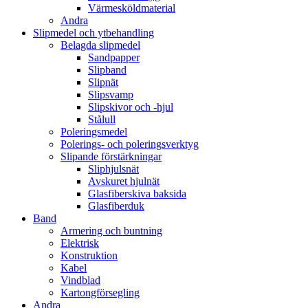
Värmesköldmaterial
Andra
Slipmedel och ytbehandling
Belagda slipmedel
Sandpapper
Slipband
Slipnät
Slipsvamp
Slipskivor och -hjul
Stålull
Poleringsmedel
Polerings- och poleringsverktyg
Slipande förstärkningar
Sliphjulsnät
Avskuret hjulnät
Glasfiberskiva baksida
Glasfiberduk
Band
Armering och buntning
Elektrisk
Konstruktion
Kabel
Vindblad
Kartongförsegling
Andra